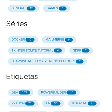
GENERAL
GAMES
17
3
Séries
DOCKER
MAILMERGE
10
6
TKINTER SQLITE TUTORIAL
GDPR
4
2
LEARNING RUST BY CREATING CLI TOOLS
2
Etiquetas
DEV
POWERBUILDER
359
116
PYTHON
TIP
TUTORIAL
75
56
41