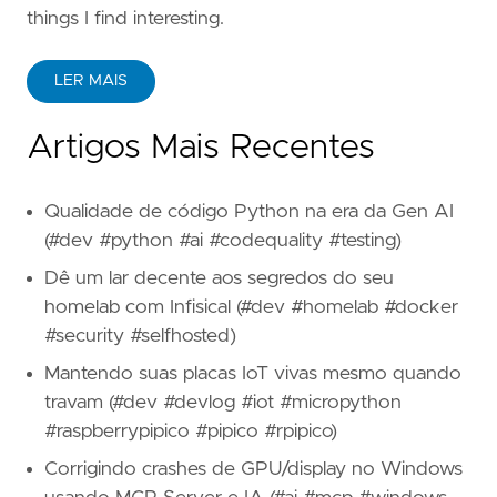
things I find interesting.
LER MAIS
Artigos Mais Recentes
Qualidade de código Python na era da Gen AI
(#dev #python #ai #codequality #testing)
Dê um lar decente aos segredos do seu
homelab com Infisical (#dev #homelab #docker
#security #selfhosted)
Mantendo suas placas IoT vivas mesmo quando
travam (#dev #devlog #iot #micropython
#raspberrypipico #pipico #rpipico)
Corrigindo crashes de GPU/display no Windows