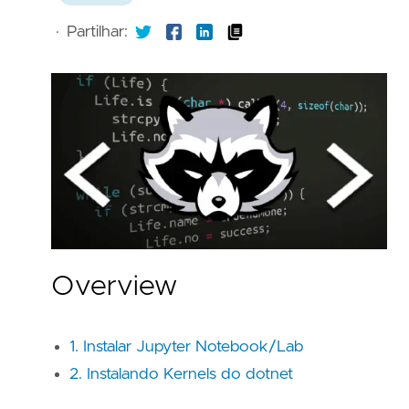
·
Partilhar:
Overview
1. Instalar Jupyter Notebook/Lab
2. Instalando Kernels do dotnet