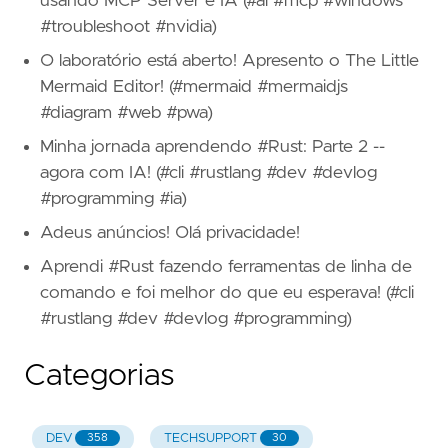
usando MCP Server e IA (#ai #mcp #windows
#troubleshoot #nvidia)
O laboratório está aberto! Apresento o The Little
Mermaid Editor! (#mermaid #mermaidjs
#diagram #web #pwa)
Minha jornada aprendendo #Rust: Parte 2 --
agora com IA! (#cli #rustlang #dev #devlog
#programming #ia)
Adeus anúncios! Olá privacidade!
Aprendi #Rust fazendo ferramentas de linha de
comando e foi melhor do que eu esperava! (#cli
#rustlang #dev #devlog #programming)
Categorias
DEV
TECHSUPPORT
358
30