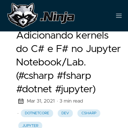
Adicionando kernels
do C# e F# no Jupyter
Notebook/Lab.
(#csharp #fsharp
#dotnet #jupyter)
Mar 31, 2021
· 3 min read
·
DOTNETCORE
DEV
CSHARP
JUPYTER