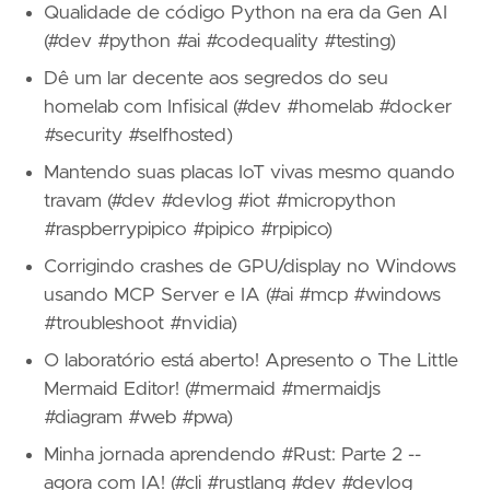
Qualidade de código Python na era da Gen AI
(#dev #python #ai #codequality #testing)
Dê um lar decente aos segredos do seu
homelab com Infisical (#dev #homelab #docker
#security #selfhosted)
Mantendo suas placas IoT vivas mesmo quando
travam (#dev #devlog #iot #micropython
#raspberrypipico #pipico #rpipico)
Corrigindo crashes de GPU/display no Windows
usando MCP Server e IA (#ai #mcp #windows
#troubleshoot #nvidia)
O laboratório está aberto! Apresento o The Little
Mermaid Editor! (#mermaid #mermaidjs
#diagram #web #pwa)
Minha jornada aprendendo #Rust: Parte 2 --
agora com IA! (#cli #rustlang #dev #devlog