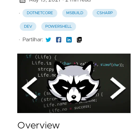
May 19, 2021
· 2 min read
·
DOTNETCORE
MSBUILD
CSHARP
DEV
POWERSHELL
·
Partilhar:
Overview