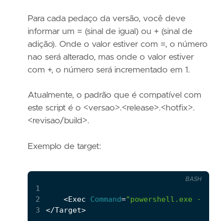
Para cada pedaço da versão, você deve
informar um = (sinal de igual) ou + (sinal de
adição). Onde o valor estiver com =, o número
nao será alterado, mas onde o valor estiver
com +, o número será incrementado em 1.
Atualmente, o padrão que é compatível com
este script é o <versao>.<release>.<hotfix>.
<revisao/build>.
Exemplo de target:
BASH
1
2
    <Exec 
Command
=
"powershell.exe -Exec
3