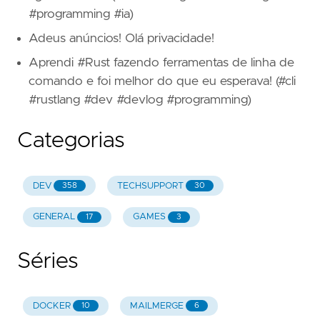
#programming #ia)
Adeus anúncios! Olá privacidade!
Aprendi #Rust fazendo ferramentas de linha de
comando e foi melhor do que eu esperava! (#cli
#rustlang #dev #devlog #programming)
Categorias
DEV
TECHSUPPORT
358
30
GENERAL
GAMES
17
3
Séries
DOCKER
MAILMERGE
10
6