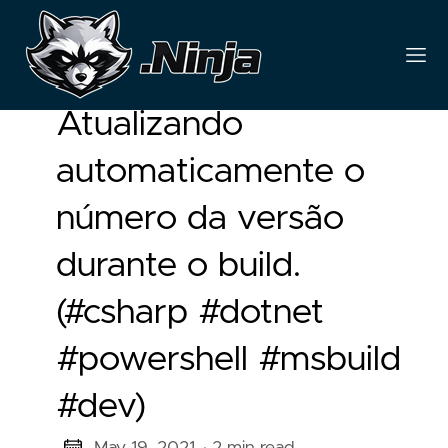
Atualizando
automaticamente o
número da versão
durante o build.
(#csharp #dotnet
#powershell #msbuild
#dev)