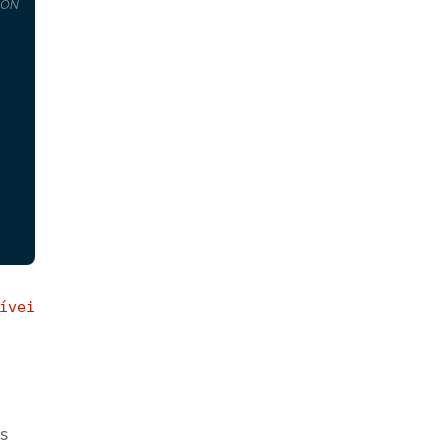
SON
ívei
gs