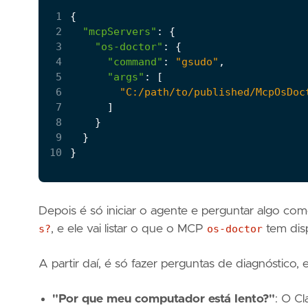
 1
{
 2
"mcpServers"
:
{
 3
"os-doctor"
:
{
 4
"command"
:
"gsudo"
,
 5
"args"
:
[
 6
"C:/path/to/published/McpOsDoc
 7
]
 8
}
 9
}
10
}
Depois é só iniciar o agente e perguntar algo co
s?
, e ele vai listar o que o MCP
os-doctor
tem disp
A partir daí, é só fazer perguntas de diagnóstico,
"Por que meu computador está lento?"
: O Cl