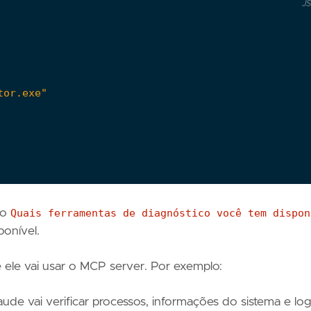
J
tor.exe"
mo
Quais ferramentas de diagnóstico você tem dispon
onível.
 e ele vai usar o MCP server. Por exemplo:
aude vai verificar processos, informações do sistema e lo