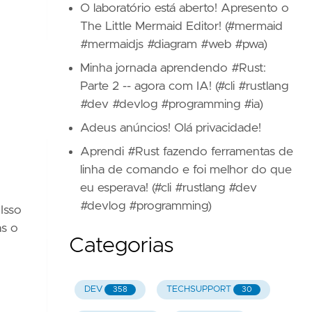
O laboratório está aberto! Apresento o
The Little Mermaid Editor! (#mermaid
#mermaidjs #diagram #web #pwa)
Minha jornada aprendendo #Rust:
Parte 2 -- agora com IA! (#cli #rustlang
#dev #devlog #programming #ia)
Adeus anúncios! Olá privacidade!
Aprendi #Rust fazendo ferramentas de
linha de comando e foi melhor do que
eu esperava! (#cli #rustlang #dev
#devlog #programming)
Isso
as o
Categorias
DEV
TECHSUPPORT
358
30