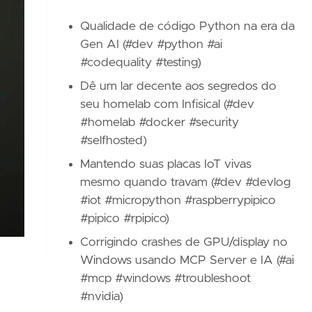
Qualidade de código Python na era da
Gen AI (#dev #python #ai
#codequality #testing)
Dê um lar decente aos segredos do
seu homelab com Infisical (#dev
#homelab #docker #security
#selfhosted)
Mantendo suas placas IoT vivas
mesmo quando travam (#dev #devlog
#iot #micropython #raspberrypipico
#pipico #rpipico)
Corrigindo crashes de GPU/display no
Windows usando MCP Server e IA (#ai
#mcp #windows #troubleshoot
#nvidia)