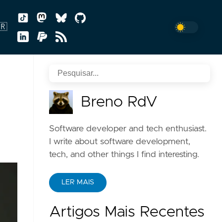
🇷
ish
Breno RdV
uguês
Software developer and tech enthusiast.
I write about software development,
tech, and other things I find interesting.
LER MAIS
Artigos Mais Recentes