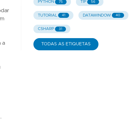
PYTHON
TIP
75
56
odar
TUTORIAL
DATAWINDOW
41
40
um
CSHARP
31
 a
TODAS AS ETIQUETAS
u
.