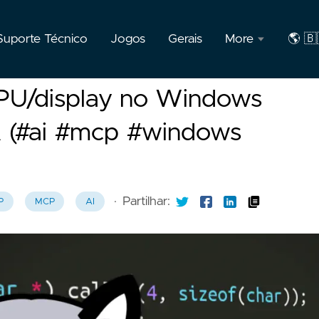
Suporte Técnico
Jogos
Gerais
More
🌎 🇧
F.A.Q
🇺🇸
GPU/display no Windows
Engl
Privacidade
A (#ai #mcp #windows
🇧🇷
Sobre
Port
o
autor
·
Partilhar:
P
MCP
AI