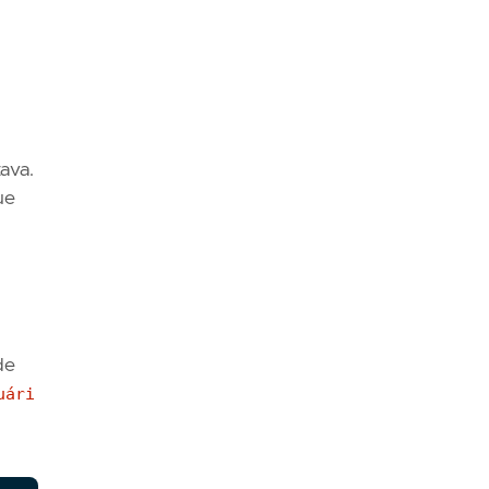
ava.
ue
de
uári