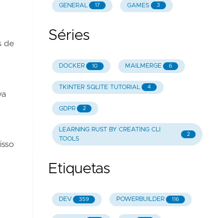
GENERAL
GAMES
17
3
Séries
s de
DOCKER
MAILMERGE
10
6
TKINTER SQLITE TUTORIAL
4
va
GDPR
2
LEARNING RUST BY CREATING CLI
2
TOOLS
isso
Etiquetas
DEV
POWERBUILDER
359
116