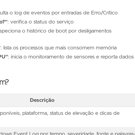
ulta o log de eventos por entradas de Erro/Crítico
o?"
: verifica o status do serviço
nspeciona o histórico de boot por desligamentos
"
: lista os processos que mais consomem memória
PU"
: inicia o monitoramento de sensores e reporta dados
m?
Descrição
poníveis, plataforma, status de elevação e dicas de
ows Event Log por tempo, severidade, fonte e palavras