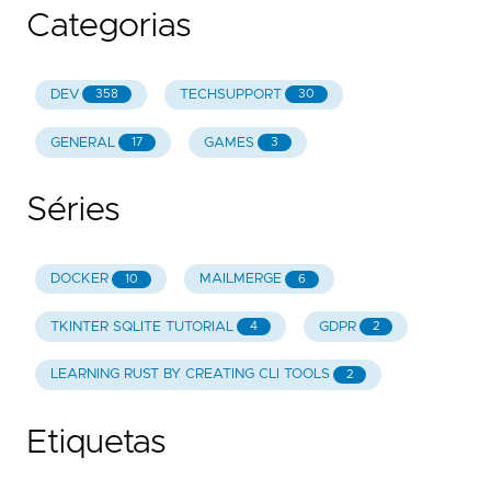
Categorias
DEV
TECHSUPPORT
358
30
GENERAL
GAMES
17
3
Séries
DOCKER
MAILMERGE
10
6
TKINTER SQLITE TUTORIAL
GDPR
4
2
LEARNING RUST BY CREATING CLI TOOLS
2
Etiquetas