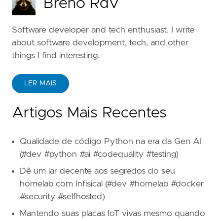
Breno RdV
Software developer and tech enthusiast. I write
about software development, tech, and other
things I find interesting.
LER MAIS
Artigos Mais Recentes
Qualidade de código Python na era da Gen AI
(#dev #python #ai #codequality #testing)
Dê um lar decente aos segredos do seu
homelab com Infisical (#dev #homelab #docker
#security #selfhosted)
Mantendo suas placas IoT vivas mesmo quando