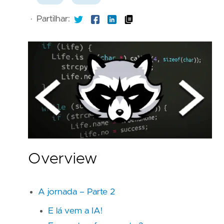
·
Partilhar:
Overview
A jornada – Parte 2
E lá vem a IA!