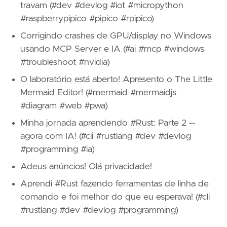
travam (#dev #devlog #iot #micropython
#raspberrypipico #pipico #rpipico)
Corrigindo crashes de GPU/display no Windows
usando MCP Server e IA (#ai #mcp #windows
#troubleshoot #nvidia)
O laboratório está aberto! Apresento o The Little
Mermaid Editor! (#mermaid #mermaidjs
#diagram #web #pwa)
Minha jornada aprendendo #Rust: Parte 2 --
agora com IA! (#cli #rustlang #dev #devlog
#programming #ia)
Adeus anúncios! Olá privacidade!
Aprendi #Rust fazendo ferramentas de linha de
comando e foi melhor do que eu esperava! (#cli
#rustlang #dev #devlog #programming)