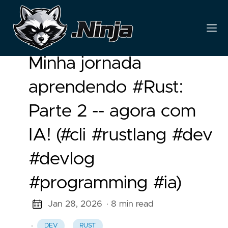
Minha jornada
aprendendo #Rust:
Parte 2 -- agora com
IA! (#cli #rustlang #dev
#devlog
#programming #ia)
Jan 28, 2026
· 8 min read
·
DEV
RUST