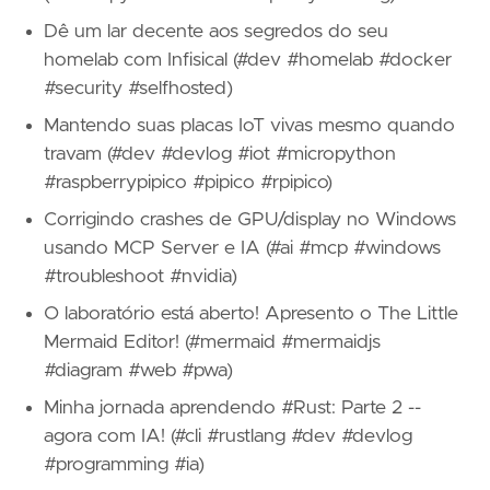
Dê um lar decente aos segredos do seu
homelab com Infisical (#dev #homelab #docker
#security #selfhosted)
Mantendo suas placas IoT vivas mesmo quando
travam (#dev #devlog #iot #micropython
#raspberrypipico #pipico #rpipico)
Corrigindo crashes de GPU/display no Windows
usando MCP Server e IA (#ai #mcp #windows
#troubleshoot #nvidia)
O laboratório está aberto! Apresento o The Little
Mermaid Editor! (#mermaid #mermaidjs
#diagram #web #pwa)
Minha jornada aprendendo #Rust: Parte 2 --
agora com IA! (#cli #rustlang #dev #devlog
#programming #ia)