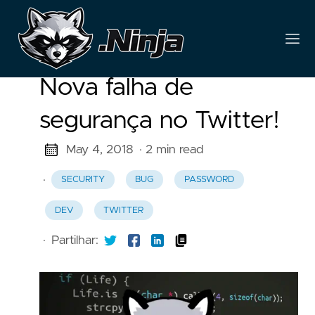
Nova falha de
segurança no Twitter!
May 4, 2018
· 2 min read
·
SECURITY
BUG
PASSWORD
DEV
TWITTER
·
Partilhar: