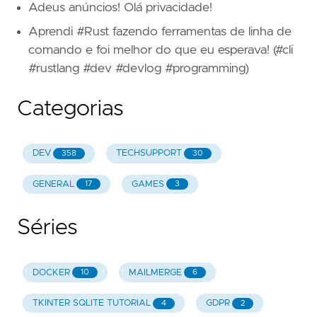
Adeus anúncios! Olá privacidade!
Aprendi #Rust fazendo ferramentas de linha de
comando e foi melhor do que eu esperava! (#cli
#rustlang #dev #devlog #programming)
Categorias
DEV
TECHSUPPORT
358
30
GENERAL
GAMES
17
3
Séries
DOCKER
MAILMERGE
10
6
TKINTER SQLITE TUTORIAL
GDPR
4
2