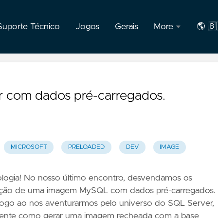
Suporte Técnico
Jogos
Gerais
More
🌎 🇧
F.A.Q
🇧🇷
Port
Privacidade
 com dados pré-carregados.
Sobre
o
autor
MICROSOFT
PRELOADED
DEV
IMAGE
nologia! No nosso último encontro, desvendamos os
criação de uma imagem MySQL com dados pré-carregados.
jogo ao nos aventurarmos pelo universo do SQL Server,
mente como gerar uma imagem recheada com a base