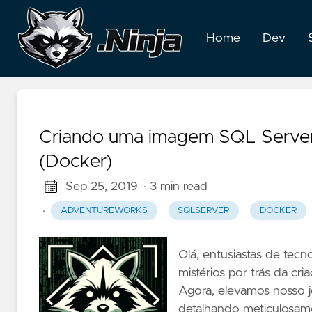
Home
Dev
Criando uma imagem SQL Server
(Docker)
Sep 25, 2019
· 3 min read
·
ADVENTUREWORKS
SQLSERVER
DOCKER
Olá, entusiastas de tec
mistérios por trás da 
Agora, elevamos nosso 
detalhando meticulosa