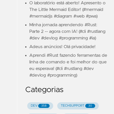
O laboratório está aberto! Apresento o
The Little Mermaid Editor! (#mermaid
#mermaidjs #diagram #web #pwa)
Minha jornada aprendendo #Rust:
Parte 2 -- agora com IA! (#cli #rustlang
#dev #devlog #programming #ia)
Adeus anúncios! Olá privacidade!
Aprendi #Rust fazendo ferramentas de
linha de comando e foi melhor do que
eu esperava! (#cli #rustlang #dev
#devlog #programming)
Categorias
DEV
TECHSUPPORT
358
30