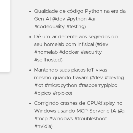
Qualidade de código Python na era da
Gen AI (#dev #python #ai
#codequality #testing)
Dê um lar decente aos segredos do
seu homelab com Infisical (#dev
#homelab #docker #security
#selfhosted)
Mantendo suas placas IoT vivas
mesmo quando travam (#dev #devlog
#iot #micropython #raspberrypipico
#pipico #rpipico)
Corrigindo crashes de GPU/display no
Windows usando MCP Server e IA (#ai
#mcp #windows #troubleshoot
#nvidia)