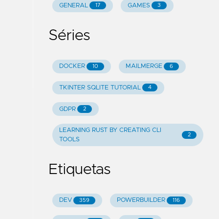
GENERAL
GAMES
17
3
Séries
DOCKER
MAILMERGE
10
6
TKINTER SQLITE TUTORIAL
4
GDPR
2
LEARNING RUST BY CREATING CLI
2
TOOLS
Etiquetas
DEV
POWERBUILDER
359
116