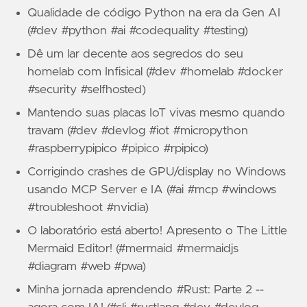
Qualidade de código Python na era da Gen AI
(#dev #python #ai #codequality #testing)
Dê um lar decente aos segredos do seu
homelab com Infisical (#dev #homelab #docker
#security #selfhosted)
Mantendo suas placas IoT vivas mesmo quando
travam (#dev #devlog #iot #micropython
#raspberrypipico #pipico #rpipico)
Corrigindo crashes de GPU/display no Windows
usando MCP Server e IA (#ai #mcp #windows
#troubleshoot #nvidia)
O laboratório está aberto! Apresento o The Little
Mermaid Editor! (#mermaid #mermaidjs
#diagram #web #pwa)
Minha jornada aprendendo #Rust: Parte 2 --