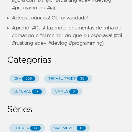
agora com IA! (#cli #rustlang #dev #devlog
#programming #ia)
Adeus anúncios! Olá privacidade!
Aprendi #Rust fazendo ferramentas de linha de
comando e foi melhor do que eu esperava! (#cli
#rustlang #dev #devlog #programming)
Categorias
DEV
TECHSUPPORT
358
30
GENERAL
GAMES
17
3
Séries
DOCKER
MAILMERGE
10
6