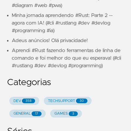
#diagram #web #pwa)
Minha jornada aprendendo #Rust: Parte 2 --
agora com IA! (#cli #rustlang #dev #devlog
#programming #ia)
Adeus anúncios! Olá privacidade!
Aprendi #Rust fazendo ferramentas de linha de
comando e foi melhor do que eu esperava! (#cli
#rustlang #dev #devlog #programming)
Categorias
DEV
TECHSUPPORT
358
30
GENERAL
GAMES
17
3