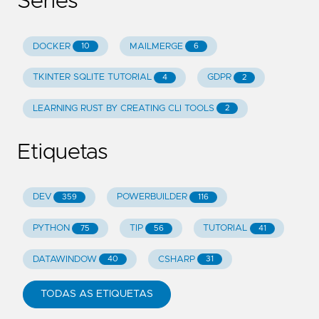
Séries
DOCKER
MAILMERGE
10
6
TKINTER SQLITE TUTORIAL
GDPR
4
2
LEARNING RUST BY CREATING CLI TOOLS
2
Etiquetas
DEV
POWERBUILDER
359
116
PYTHON
TIP
TUTORIAL
75
56
41
DATAWINDOW
CSHARP
40
31
TODAS AS ETIQUETAS