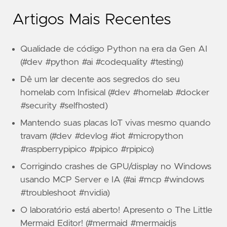
Artigos Mais Recentes
Qualidade de código Python na era da Gen AI
(#dev #python #ai #codequality #testing)
Dê um lar decente aos segredos do seu
homelab com Infisical (#dev #homelab #docker
#security #selfhosted)
Mantendo suas placas IoT vivas mesmo quando
travam (#dev #devlog #iot #micropython
#raspberrypipico #pipico #rpipico)
Corrigindo crashes de GPU/display no Windows
usando MCP Server e IA (#ai #mcp #windows
#troubleshoot #nvidia)
O laboratório está aberto! Apresento o The Little
Mermaid Editor! (#mermaid #mermaidjs