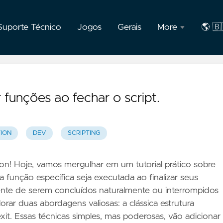
Suporte Técnico
Jogos
Gerais
More
🌎 🇧
F.A.Q
🇧🇷
Port
Privacidade
 funções ao fechar o script.
Sobre
o
autor
ION
DEV
SCRIPTING
hon! Hoje, vamos mergulhar em um tutorial prático sobre
função específica seja executada ao finalizar seus
nte de serem concluídos naturalmente ou interrompidos
rar duas abordagens valiosas: a clássica estrutura
xit. Essas técnicas simples, mas poderosas, vão adicionar