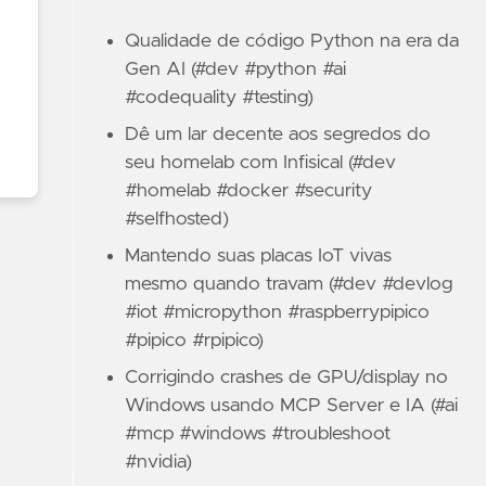
Qualidade de código Python na era da
Gen AI (#dev #python #ai
#codequality #testing)
Dê um lar decente aos segredos do
seu homelab com Infisical (#dev
#homelab #docker #security
#selfhosted)
Mantendo suas placas IoT vivas
mesmo quando travam (#dev #devlog
#iot #micropython #raspberrypipico
#pipico #rpipico)
Corrigindo crashes de GPU/display no
Windows usando MCP Server e IA (#ai
#mcp #windows #troubleshoot
#nvidia)