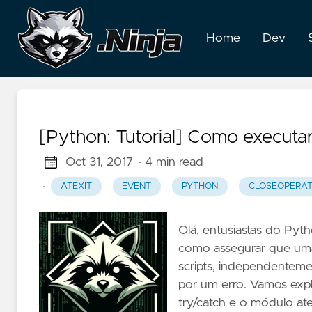
Home
Dev
[Python: Tutorial] Como executar
Oct 31, 2017
· 4 min read
·
ATEXIT
EVENT
PYTHON
CLOSEOPERAT
Olá, entusiastas do Pyt
como assegurar que uma 
scripts, independenteme
por um erro. Vamos explo
try/catch e o módulo ate