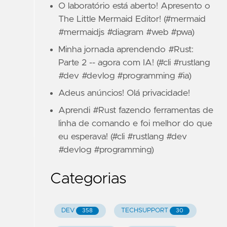
O laboratório está aberto! Apresento o
The Little Mermaid Editor! (#mermaid
#mermaidjs #diagram #web #pwa)
Minha jornada aprendendo #Rust:
Parte 2 -- agora com IA! (#cli #rustlang
#dev #devlog #programming #ia)
Adeus anúncios! Olá privacidade!
Aprendi #Rust fazendo ferramentas de
linha de comando e foi melhor do que
eu esperava! (#cli #rustlang #dev
#devlog #programming)
Categorias
DEV
TECHSUPPORT
358
30