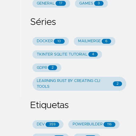
GENERAL
GAMES
17
3
Séries
DOCKER
MAILMERGE
10
6
TKINTER SQLITE TUTORIAL
4
GDPR
2
LEARNING RUST BY CREATING CLI
2
TOOLS
Etiquetas
DEV
POWERBUILDER
359
116