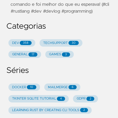
comando e foi melhor do que eu esperava! (#cli
#rustlang #dev #devlog #programming)
Categorias
DEV
TECHSUPPORT
358
30
GENERAL
GAMES
17
3
Séries
DOCKER
MAILMERGE
10
6
TKINTER SQLITE TUTORIAL
GDPR
4
2
LEARNING RUST BY CREATING CLI TOOLS
2