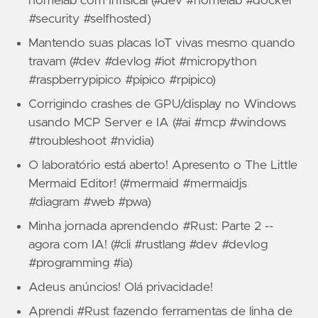
homelab com Infisical (#dev #homelab #docker
#security #selfhosted)
Mantendo suas placas IoT vivas mesmo quando
travam (#dev #devlog #iot #micropython
#raspberrypipico #pipico #rpipico)
Corrigindo crashes de GPU/display no Windows
usando MCP Server e IA (#ai #mcp #windows
#troubleshoot #nvidia)
O laboratório está aberto! Apresento o The Little
Mermaid Editor! (#mermaid #mermaidjs
#diagram #web #pwa)
Minha jornada aprendendo #Rust: Parte 2 --
agora com IA! (#cli #rustlang #dev #devlog
#programming #ia)
Adeus anúncios! Olá privacidade!
Aprendi #Rust fazendo ferramentas de linha de