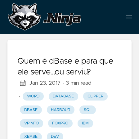
Quem é dBase e para que
ele serve…ou serviu?
Jan 23, 2017
· 3 min read
·
WORD
DATABASE
CLIPPER
DBASE
HARBOUR
SQL
VPINFO
FOXPRO
IBM
XBASE
DEV