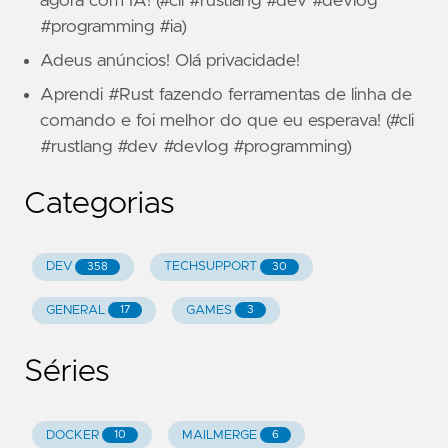
agora com IA! (#cli #rustlang #dev #devlog
#programming #ia)
Adeus anúncios! Olá privacidade!
Aprendi #Rust fazendo ferramentas de linha de
comando e foi melhor do que eu esperava! (#cli
#rustlang #dev #devlog #programming)
Categorias
DEV
TECHSUPPORT
358
30
GENERAL
GAMES
17
3
Séries
DOCKER
MAILMERGE
10
6