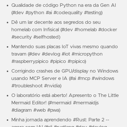
Qualidade de código Python na era da Gen AI
(#dev #python #ai #codequality #testing)
Dê um lar decente aos segredos do seu
homelab com Infisical (#dev #homelab #docker
#security #selfhosted)
Mantendo suas placas IoT vivas mesmo quando
travam (#dev #devlog #iot #micropython
#raspberrypipico #pipico #rpipico)
Corrigindo crashes de GPU/display no Windows
usando MCP Server e IA (#ai #mcp #windows
#troubleshoot #nvidia)
O laboratório está aberto! Apresento o The Little
Mermaid Editor! (#mermaid #mermaidjs
#diagram #web #pwa)
Minha jornada aprendendo #Rust: Parte 2 --