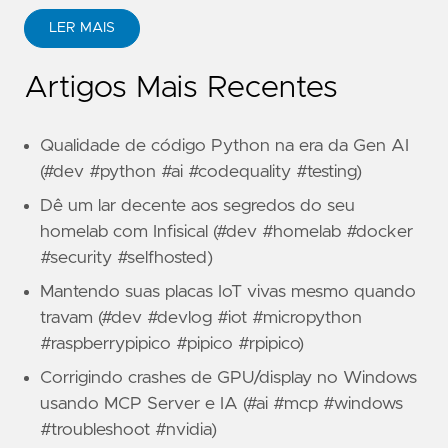
LER MAIS
Artigos Mais Recentes
Qualidade de código Python na era da Gen AI
(#dev #python #ai #codequality #testing)
Dê um lar decente aos segredos do seu
homelab com Infisical (#dev #homelab #docker
#security #selfhosted)
Mantendo suas placas IoT vivas mesmo quando
travam (#dev #devlog #iot #micropython
#raspberrypipico #pipico #rpipico)
Corrigindo crashes de GPU/display no Windows
usando MCP Server e IA (#ai #mcp #windows
#troubleshoot #nvidia)