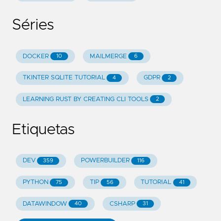
Séries
DOCKER
MAILMERGE
10
6
TKINTER SQLITE TUTORIAL
GDPR
4
2
LEARNING RUST BY CREATING CLI TOOLS
2
Etiquetas
DEV
POWERBUILDER
359
116
PYTHON
TIP
TUTORIAL
75
56
41
DATAWINDOW
CSHARP
40
31