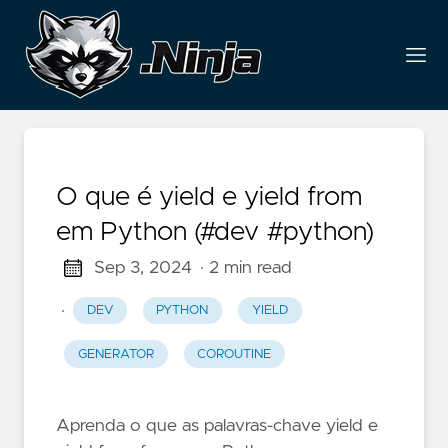
O que é yield e yield from
em Python (#dev #python)
Sep 3, 2024
· 2 min read
·
DEV
PYTHON
YIELD
GENERATOR
COROUTINE
Aprenda o que as palavras-chave yield e