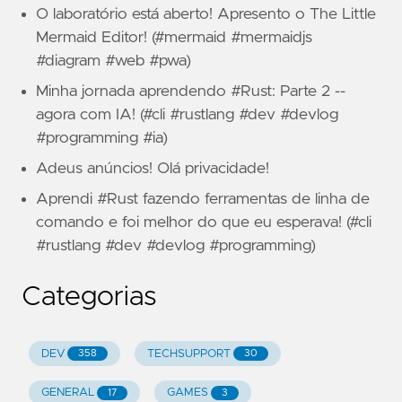
O laboratório está aberto! Apresento o The Little
Mermaid Editor! (#mermaid #mermaidjs
#diagram #web #pwa)
Minha jornada aprendendo #Rust: Parte 2 --
agora com IA! (#cli #rustlang #dev #devlog
#programming #ia)
Adeus anúncios! Olá privacidade!
Aprendi #Rust fazendo ferramentas de linha de
comando e foi melhor do que eu esperava! (#cli
#rustlang #dev #devlog #programming)
Categorias
DEV
TECHSUPPORT
358
30
GENERAL
GAMES
17
3