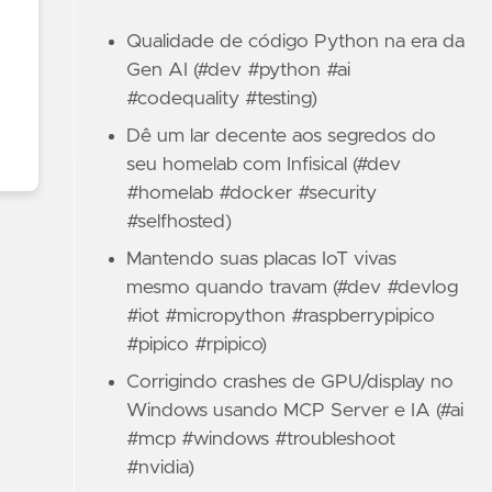
Qualidade de código Python na era da
Gen AI (#dev #python #ai
#codequality #testing)
Dê um lar decente aos segredos do
seu homelab com Infisical (#dev
#homelab #docker #security
#selfhosted)
Mantendo suas placas IoT vivas
mesmo quando travam (#dev #devlog
#iot #micropython #raspberrypipico
#pipico #rpipico)
Corrigindo crashes de GPU/display no
Windows usando MCP Server e IA (#ai
#mcp #windows #troubleshoot
#nvidia)