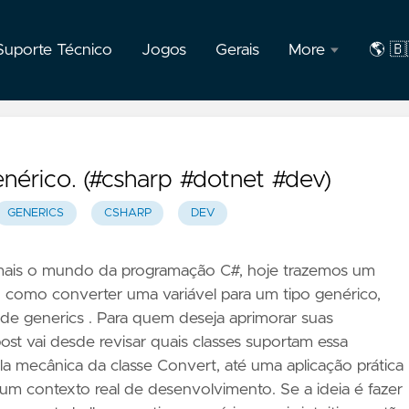
Suporte Técnico
Jogos
Gerais
More
🌎 🇧
F.A.Q
🇧🇷
Port
Privacidade
nérico. (#csharp #dotnet #dev)
Sobre
GENERICS
CSHARP
DEV
o
autor
ais o mundo da programação C#, hoje trazemos um
l: como converter uma variável para um tipo genérico,
 de generics
. Para quem deseja aprimorar suas
post vai desde revisar quais classes suportam essa
a mecânica da classe Convert, até uma aplicação prática
 um contexto real de desenvolvimento. Se a ideia é fazer