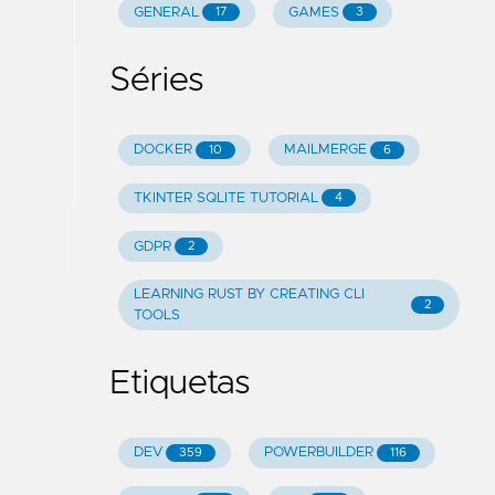
GENERAL
GAMES
17
3
Séries
DOCKER
MAILMERGE
10
6
TKINTER SQLITE TUTORIAL
4
GDPR
2
LEARNING RUST BY CREATING CLI
2
TOOLS
Etiquetas
DEV
POWERBUILDER
359
116