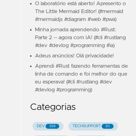
O laboratório está aberto! Apresento o
The Little Mermaid Editor! (#mermaid
#mermaidjs #diagram #web #pwa)
Minha jornada aprendendo #Rust:
Parte 2 -- agora com IA! (#cli #rustlang
#dev #devlog #programming #ia)
Adeus anúncios! Olá privacidade!
Aprendi #Rust fazendo ferramentas de
linha de comando e foi melhor do que
eu esperava! (#cli #rustlang #dev
#devlog #programming)
Categorias
DEV
TECHSUPPORT
358
30