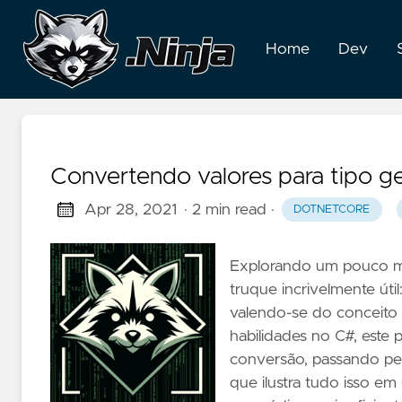
Home
Dev
Convertendo valores para tipo ge
Apr 28, 2021
· 2 min read
·
DOTNETCORE
Explorando um pouco m
truque incrivelmente úti
valendo-se do conceito
habilidades no C#, este 
conversão, passando pel
que ilustra tudo isso em