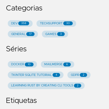
Categorias
DEV
TECHSUPPORT
358
30
GENERAL
GAMES
17
3
Séries
DOCKER
MAILMERGE
10
6
TKINTER SQLITE TUTORIAL
GDPR
4
2
LEARNING RUST BY CREATING CLI TOOLS
2
Etiquetas