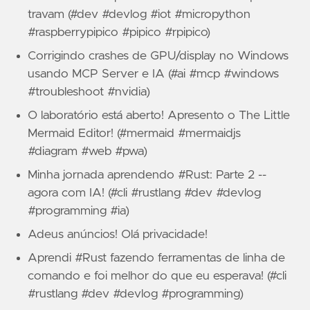
travam (#dev #devlog #iot #micropython
#raspberrypipico #pipico #rpipico)
Corrigindo crashes de GPU/display no Windows
usando MCP Server e IA (#ai #mcp #windows
#troubleshoot #nvidia)
O laboratório está aberto! Apresento o The Little
Mermaid Editor! (#mermaid #mermaidjs
#diagram #web #pwa)
Minha jornada aprendendo #Rust: Parte 2 --
agora com IA! (#cli #rustlang #dev #devlog
#programming #ia)
Adeus anúncios! Olá privacidade!
Aprendi #Rust fazendo ferramentas de linha de
comando e foi melhor do que eu esperava! (#cli
#rustlang #dev #devlog #programming)