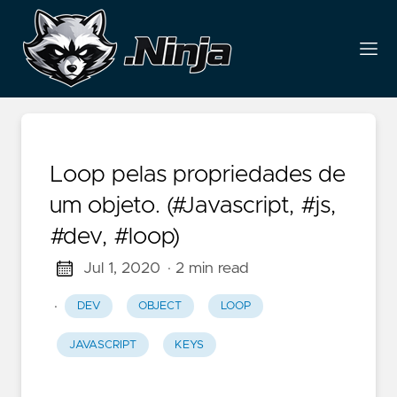
Loop pelas propriedades de
um objeto. (#Javascript, #js,
#dev, #loop)
Jul 1, 2020
· 2 min read
·
DEV
OBJECT
LOOP
JAVASCRIPT
KEYS