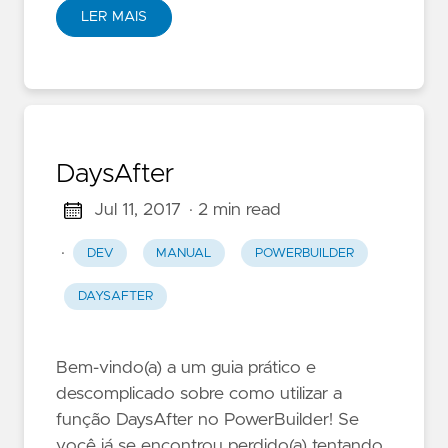
LER MAIS
DaysAfter
Jul 11, 2017
· 2 min read
·
DEV
MANUAL
POWERBUILDER
DAYSAFTER
Bem-vindo(a) a um guia prático e
descomplicado sobre como utilizar a
função DaysAfter no PowerBuilder! Se
você já se encontrou perdido(a) tentando