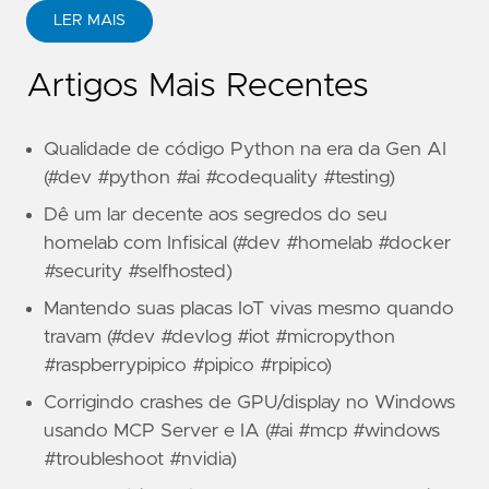
LER MAIS
Artigos Mais Recentes
Qualidade de código Python na era da Gen AI
(#dev #python #ai #codequality #testing)
Dê um lar decente aos segredos do seu
homelab com Infisical (#dev #homelab #docker
#security #selfhosted)
Mantendo suas placas IoT vivas mesmo quando
travam (#dev #devlog #iot #micropython
#raspberrypipico #pipico #rpipico)
Corrigindo crashes de GPU/display no Windows
usando MCP Server e IA (#ai #mcp #windows
#troubleshoot #nvidia)