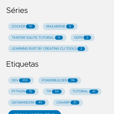
Séries
DOCKER
MAILMERGE
10
6
TKINTER SQLITE TUTORIAL
GDPR
4
2
LEARNING RUST BY CREATING CLI TOOLS
2
Etiquetas
DEV
POWERBUILDER
359
116
PYTHON
TIP
TUTORIAL
75
56
41
DATAWINDOW
CSHARP
40
31