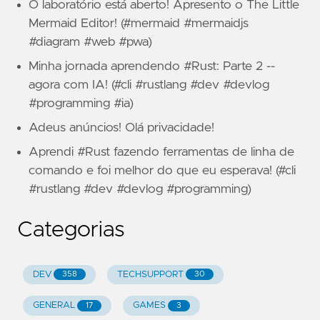
O laboratório está aberto! Apresento o The Little
Mermaid Editor! (#mermaid #mermaidjs
#diagram #web #pwa)
Minha jornada aprendendo #Rust: Parte 2 --
agora com IA! (#cli #rustlang #dev #devlog
#programming #ia)
Adeus anúncios! Olá privacidade!
Aprendi #Rust fazendo ferramentas de linha de
comando e foi melhor do que eu esperava! (#cli
#rustlang #dev #devlog #programming)
Categorias
DEV
TECHSUPPORT
358
30
GENERAL
GAMES
17
3