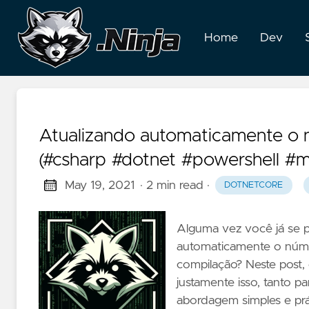
Home
Dev
Atualizando automaticamente o n
(#csharp #dotnet #powershell #m
May 19, 2021
· 2 min read
·
DOTNETCORE
Alguma vez você já se p
automaticamente o númer
compilação? Neste post,
justamente isso, tanto
abordagem simples e prá