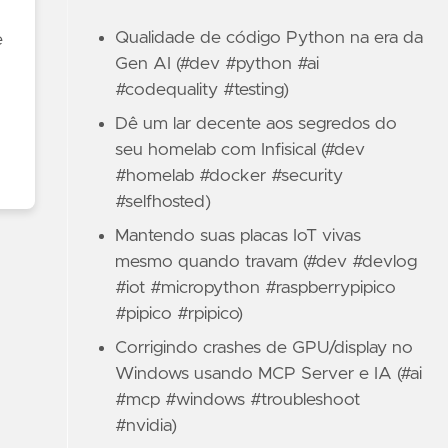
Qualidade de código Python na era da
e
Gen AI (#dev #python #ai
#codequality #testing)
Dê um lar decente aos segredos do
seu homelab com Infisical (#dev
#homelab #docker #security
#selfhosted)
Mantendo suas placas IoT vivas
mesmo quando travam (#dev #devlog
#iot #micropython #raspberrypipico
#pipico #rpipico)
Corrigindo crashes de GPU/display no
Windows usando MCP Server e IA (#ai
#mcp #windows #troubleshoot
#nvidia)