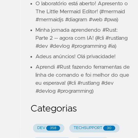
O laboratório está aberto! Apresento o
The Little Mermaid Editor! (#mermaid
#mermaidjs #diagram #web #pwa)
Minha jornada aprendendo #Rust:
Parte 2 -- agora com IA! (#cli #rustlang
#dev #devlog #programming #ia)
Adeus anúncios! Olá privacidade!
Aprendi #Rust fazendo ferramentas de
linha de comando e foi melhor do que
eu esperava! (#cli #rustlang #dev
#devlog #programming)
Categorias
DEV
TECHSUPPORT
358
30