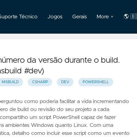
Suporte Técnico
Jogos
Gerais
More
🌎 🇧
F.A.Q
🇧🇷
Port
Privacidade
úmero da versão durante o build.
Sobre
sbuild #dev)
o
autor
MSBUILD
CSHARP
DEV
POWERSHELL
erguntou como poderia facilitar a vida incrementando
o de build ou revisão do seu projeto a cada
 compartilho um script PowerShell capaz de fazer
 para ambientes Windows quanto Linux. Com uma
tica, detalho como incluir esse script como um evento