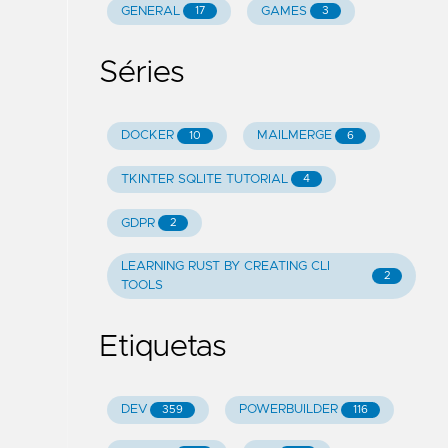
GENERAL
GAMES
17
3
Séries
DOCKER
MAILMERGE
10
6
TKINTER SQLITE TUTORIAL
4
GDPR
2
LEARNING RUST BY CREATING CLI
2
TOOLS
Etiquetas
DEV
POWERBUILDER
359
116