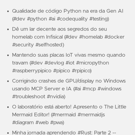
Qualidade de código Python na era da Gen AI
(#dev #python #ai #codequality #testing)
Dê um lar decente aos segredos do seu
homelab com Infisical (#dev #homelab #docker
#security #selfhosted)
Mantendo suas placas IoT vivas mesmo quando
travam (#dev #devlog #iot #micropython
#raspberrypipico #pipico #rpipico)
Corrigindo crashes de GPU/display no Windows
usando MCP Server e IA (#ai #mcp #windows
#troubleshoot #nvidia)
O laboratório está aberto! Apresento o The Little
Mermaid Editor! (#mermaid #mermaidjs
#diagram #web #pwa)
Minha jornada aprendendo #Rust: Parte 2 --