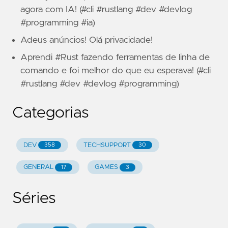
agora com IA! (#cli #rustlang #dev #devlog
#programming #ia)
Adeus anúncios! Olá privacidade!
Aprendi #Rust fazendo ferramentas de linha de
comando e foi melhor do que eu esperava! (#cli
#rustlang #dev #devlog #programming)
Categorias
DEV
TECHSUPPORT
358
30
GENERAL
GAMES
17
3
Séries