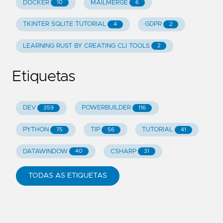
DOCKER
MAILMERGE
10
6
TKINTER SQLITE TUTORIAL
GDPR
4
2
LEARNING RUST BY CREATING CLI TOOLS
2
Etiquetas
DEV
POWERBUILDER
359
116
PYTHON
TIP
TUTORIAL
75
56
41
DATAWINDOW
CSHARP
40
31
TODAS AS ETIQUETAS