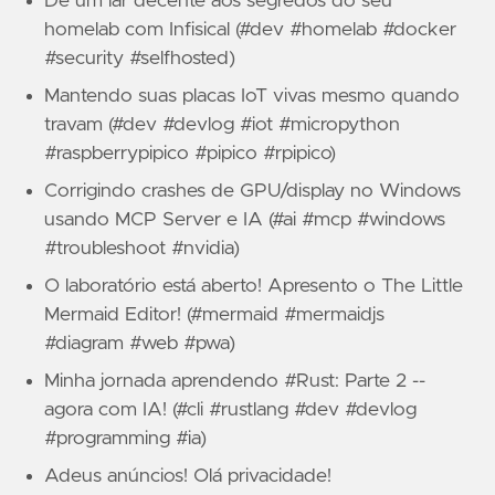
Dê um lar decente aos segredos do seu
homelab com Infisical (#dev #homelab #docker
#security #selfhosted)
Mantendo suas placas IoT vivas mesmo quando
travam (#dev #devlog #iot #micropython
#raspberrypipico #pipico #rpipico)
Corrigindo crashes de GPU/display no Windows
usando MCP Server e IA (#ai #mcp #windows
#troubleshoot #nvidia)
O laboratório está aberto! Apresento o The Little
Mermaid Editor! (#mermaid #mermaidjs
#diagram #web #pwa)
Minha jornada aprendendo #Rust: Parte 2 --
agora com IA! (#cli #rustlang #dev #devlog
#programming #ia)
Adeus anúncios! Olá privacidade!