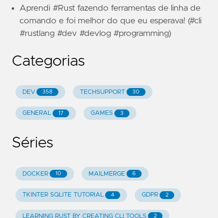
Aprendi #Rust fazendo ferramentas de linha de
comando e foi melhor do que eu esperava! (#cli
#rustlang #dev #devlog #programming)
Categorias
DEV
TECHSUPPORT
358
30
GENERAL
GAMES
17
3
Séries
DOCKER
MAILMERGE
10
6
TKINTER SQLITE TUTORIAL
GDPR
4
2
LEARNING RUST BY CREATING CLI TOOLS
2