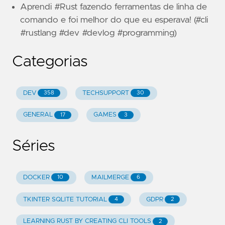
Aprendi #Rust fazendo ferramentas de linha de
comando e foi melhor do que eu esperava! (#cli
#rustlang #dev #devlog #programming)
Categorias
DEV
TECHSUPPORT
358
30
GENERAL
GAMES
17
3
Séries
DOCKER
MAILMERGE
10
6
TKINTER SQLITE TUTORIAL
GDPR
4
2
LEARNING RUST BY CREATING CLI TOOLS
2