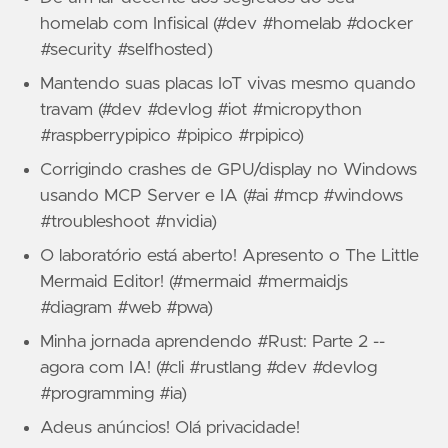
homelab com Infisical (#dev #homelab #docker
#security #selfhosted)
Mantendo suas placas IoT vivas mesmo quando
travam (#dev #devlog #iot #micropython
#raspberrypipico #pipico #rpipico)
Corrigindo crashes de GPU/display no Windows
usando MCP Server e IA (#ai #mcp #windows
#troubleshoot #nvidia)
O laboratório está aberto! Apresento o The Little
Mermaid Editor! (#mermaid #mermaidjs
#diagram #web #pwa)
Minha jornada aprendendo #Rust: Parte 2 --
agora com IA! (#cli #rustlang #dev #devlog
#programming #ia)
Adeus anúncios! Olá privacidade!