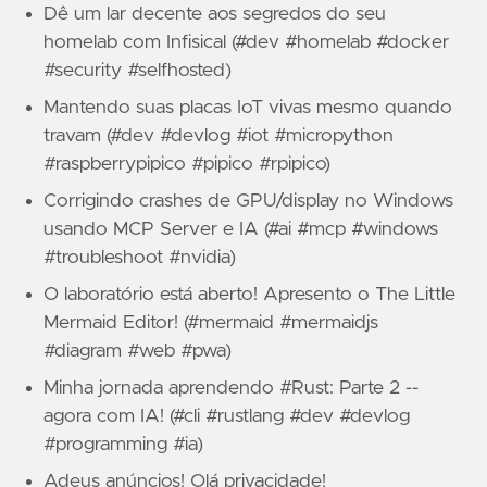
Dê um lar decente aos segredos do seu
homelab com Infisical (#dev #homelab #docker
#security #selfhosted)
Mantendo suas placas IoT vivas mesmo quando
travam (#dev #devlog #iot #micropython
#raspberrypipico #pipico #rpipico)
Corrigindo crashes de GPU/display no Windows
usando MCP Server e IA (#ai #mcp #windows
#troubleshoot #nvidia)
O laboratório está aberto! Apresento o The Little
Mermaid Editor! (#mermaid #mermaidjs
#diagram #web #pwa)
Minha jornada aprendendo #Rust: Parte 2 --
agora com IA! (#cli #rustlang #dev #devlog
#programming #ia)
Adeus anúncios! Olá privacidade!