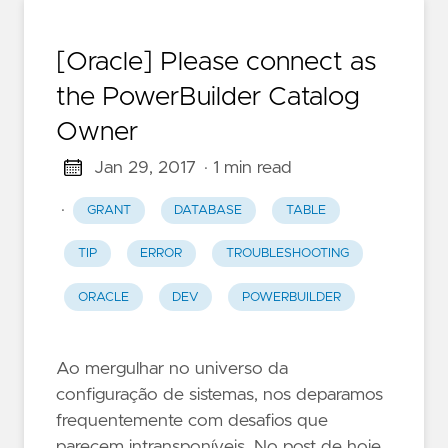
[Oracle] Please connect as
the PowerBuilder Catalog
Owner
Jan 29, 2017
· 1 min read
·
GRANT
DATABASE
TABLE
TIP
ERROR
TROUBLESHOOTING
ORACLE
DEV
POWERBUILDER
Ao mergulhar no universo da
configuração de sistemas, nos deparamos
frequentemente com desafios que
parecem intransponíveis. No post de hoje,