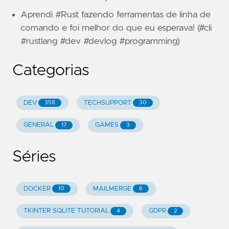
Aprendi #Rust fazendo ferramentas de linha de
comando e foi melhor do que eu esperava! (#cli
#rustlang #dev #devlog #programming)
Categorias
DEV
TECHSUPPORT
358
30
GENERAL
GAMES
17
3
Séries
DOCKER
MAILMERGE
10
6
TKINTER SQLITE TUTORIAL
GDPR
4
2