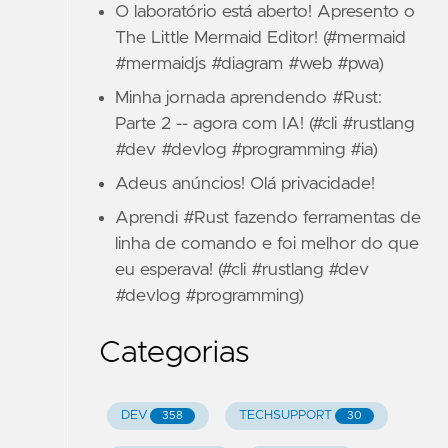
O laboratório está aberto! Apresento o
The Little Mermaid Editor! (#mermaid
#mermaidjs #diagram #web #pwa)
Minha jornada aprendendo #Rust:
Parte 2 -- agora com IA! (#cli #rustlang
#dev #devlog #programming #ia)
Adeus anúncios! Olá privacidade!
Aprendi #Rust fazendo ferramentas de
linha de comando e foi melhor do que
eu esperava! (#cli #rustlang #dev
#devlog #programming)
Categorias
DEV
TECHSUPPORT
358
30