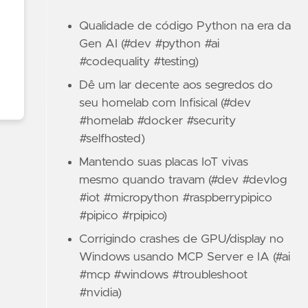
Qualidade de código Python na era da
Gen AI (#dev #python #ai
#codequality #testing)
Dê um lar decente aos segredos do
seu homelab com Infisical (#dev
#homelab #docker #security
#selfhosted)
Mantendo suas placas IoT vivas
mesmo quando travam (#dev #devlog
#iot #micropython #raspberrypipico
#pipico #rpipico)
Corrigindo crashes de GPU/display no
Windows usando MCP Server e IA (#ai
#mcp #windows #troubleshoot
#nvidia)