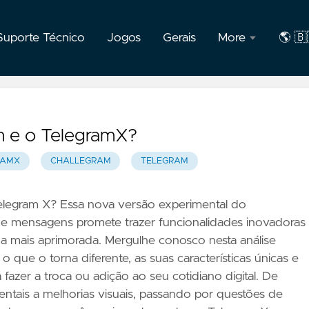
Suporte Técnico
Jogos
Gerais
More
🌎 🇧
F.A.Q
🇧🇷
Port
Privacidade
am e o TelegramX?
Sobre
RAMX
CHALLEGRAM
TELEGRAM
o
autor
Telegram X? Essa nova versão experimental do
de mensagens promete trazer funcionalidades inovadoras
 mais aprimorada. Mergulhe conosco nesta análise
o que o torna diferente, as suas características únicas e
 fazer a troca ou adição ao seu cotidiano digital. De
entais a melhorias visuais, passando por questões de