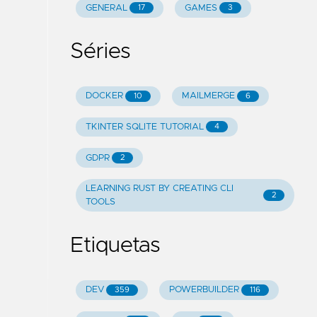
GENERAL
GAMES
17
3
Séries
DOCKER
MAILMERGE
10
6
TKINTER SQLITE TUTORIAL
4
GDPR
2
LEARNING RUST BY CREATING CLI
2
TOOLS
Etiquetas
DEV
POWERBUILDER
359
116