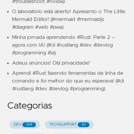
#troubleshoot #nvidia)
O laboratório está aberto! Apresento o The Little
Mermaid Editor! (#mermaid #mermaidjs
#diagram #web #pwa)
Minha jornada aprendendo #Rust: Parte 2 --
agora com IA! (#cli #rustlang #dev #devlog
#programming #ia)
Adeus anúncios! Olá privacidade!
Aprendi #Rust fazendo ferramentas de linha de
comando e foi melhor do que eu esperava! (#cli
#rustlang #dev #devlog #programming)
Categorias
DEV
TECHSUPPORT
358
30