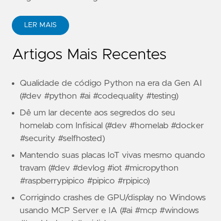
LER MAIS
Artigos Mais Recentes
Qualidade de código Python na era da Gen AI
(#dev #python #ai #codequality #testing)
Dê um lar decente aos segredos do seu
homelab com Infisical (#dev #homelab #docker
#security #selfhosted)
Mantendo suas placas IoT vivas mesmo quando
travam (#dev #devlog #iot #micropython
#raspberrypipico #pipico #rpipico)
Corrigindo crashes de GPU/display no Windows
usando MCP Server e IA (#ai #mcp #windows