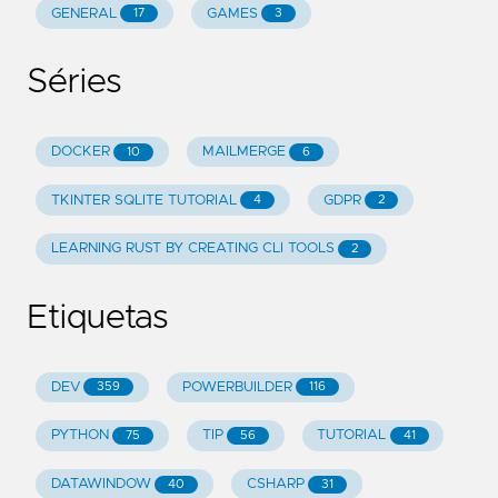
GENERAL
GAMES
17
3
Séries
DOCKER
MAILMERGE
10
6
TKINTER SQLITE TUTORIAL
GDPR
4
2
LEARNING RUST BY CREATING CLI TOOLS
2
Etiquetas
DEV
POWERBUILDER
359
116
PYTHON
TIP
TUTORIAL
75
56
41
DATAWINDOW
CSHARP
40
31