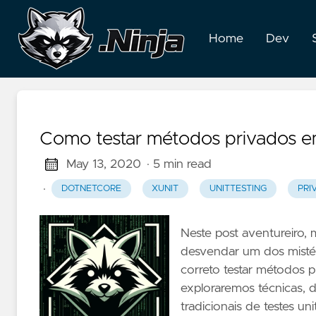
Home
Dev
Como testar métodos privados em
May 13, 2020
· 5 min read
·
DOTNETCORE
XUNIT
UNITTESTING
PRI
Neste post aventureiro
desvendar um dos mistéri
correto testar métodos 
exploraremos técnicas, 
tradicionais de testes u