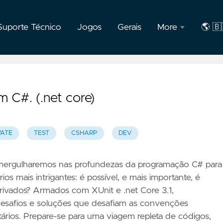
Suporte Técnico
Jogos
Gerais
More
🌎 🇧
F.A.Q
🇧🇷
Port
Privacidade
 C#. (.net core)
Sobre
o
autor
VATE
TEST
CSHARP
DEV
, mergulharemos nas profundezas da programação C# para
os mais intrigantes: é possível, e mais importante, é
privados? Armados com XUnit e .net Core 3.1,
desafios e soluções que desafiam as convenções
nitários. Prepare-se para uma viagem repleta de códigos,