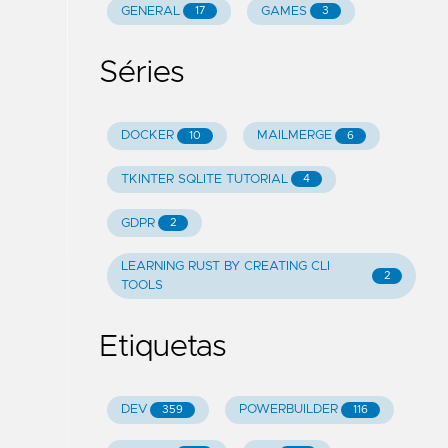
GENERAL
GAMES
17
3
Séries
DOCKER
MAILMERGE
10
6
TKINTER SQLITE TUTORIAL
4
GDPR
2
LEARNING RUST BY CREATING CLI
2
TOOLS
Etiquetas
DEV
POWERBUILDER
359
116