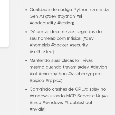
Qualidade de código Python na era da
Gen AI (#dev #python #ai
#codequality #testing)
Dê um lar decente aos segredos do
seu homelab com Infisical (#dev
#homelab #docker #security
#selfhosted)
Mantendo suas placas IoT vivas
mesmo quando travam (#dev #devlog
#iot #micropython #raspberrypipico
#pipico #rpipico)
Corrigindo crashes de GPU/display no
Windows usando MCP Server e IA (#ai
#mcp #windows #troubleshoot
#nvidia)