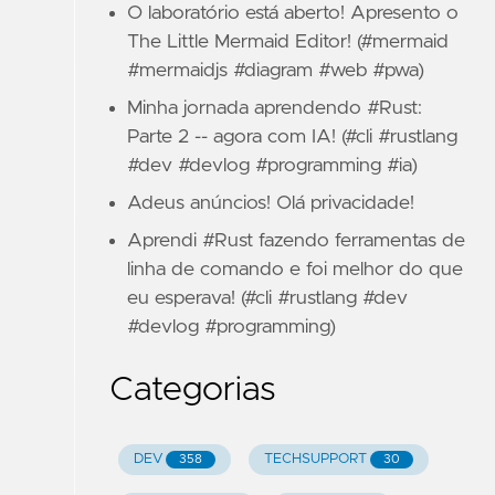
O laboratório está aberto! Apresento o
The Little Mermaid Editor! (#mermaid
#mermaidjs #diagram #web #pwa)
Minha jornada aprendendo #Rust:
Parte 2 -- agora com IA! (#cli #rustlang
#dev #devlog #programming #ia)
Adeus anúncios! Olá privacidade!
Aprendi #Rust fazendo ferramentas de
linha de comando e foi melhor do que
eu esperava! (#cli #rustlang #dev
#devlog #programming)
Categorias
DEV
TECHSUPPORT
358
30